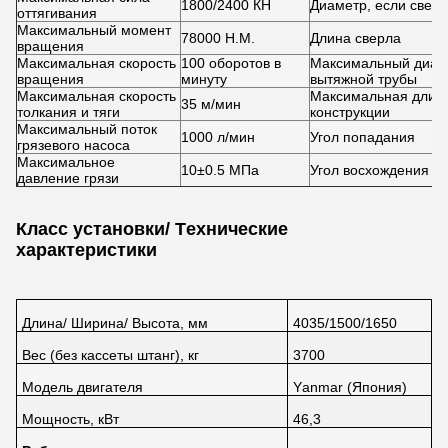
1800/2400 КН
Диаметр, если свер
оттягивания
Максимальный момент
78000 Н.М.
Длина сверла
вращения
Максимальная скорость
100 оборотов в
Максимальный диам
вращения
минуту
вытяжной трубы
Максимальная скорость
Максимальная длин
35 м/мин
толкания и тяги
конструкции
Максимальный поток
1000 л/мин
Угол попадания
грязевого насоса
Максимальное
10
±
0.5 МПа
Угол восхождения
давление грязи
Класс установки/ Технические
характеристики
Длина/ Ширина/ Высота, мм
4035/1500/1650
Вес (без кассеты штанг), кг
3700
Модель двигателя
Yanmar (Япония)
Мощность, кВт
46,3