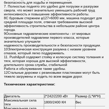
безопасность для ходьбы и перемещения.
7. Полностью поднято это удобно для погрузки и разгрузки
сверла. что может значительно уменьшить рабочий труд
интенсивность и повышение эффективности работы.
8С буровым стержнем φ127×6000 мм, машина подходит для
средней площади поля, отвечая требованиям высокой
эффективность строительства в небольшом районе центра
города.
9Основные гидравлические компоненты - от мировых
производителей гидравлики первого класса, которые
значительно улучшили
надежность производительности и безопасности продукции.
10Электрическая конструкция разумна с низким уровнем
отказов, который легко поддерживать.
11. Push&pull содержит стойку и колесную систему толкания и
тяги, которая хороша для высокой эффективности,
длительного срока службы, стабильной
Работа и обслуживание также удобны.
12Стальные дорожки с резиновыми пластинами могут быть
тяжело загружены и ходить по всем видам дорог.
Технические характеристики:
Двигатель
2*242/2200 кВт
Размер (L*W*H)
Максимальная сила
1800/2400 КН
Вес
тяги
Максимальная сила