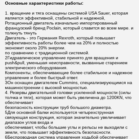
Основные характеристики работы:
1. вращение и тяга оснащены системой USA Sauer, которая
является эффективной, стабильной и надежной,
Ротационный двигатель изначально импортированный
французский бренд Poclain, который славится во всем мире. и
толкнуть тянуть
Двигатель - это Германия Rexroth, который повышает
эффективность работы более чем на 20% и полностью
экономит около 20% энергии.
по сравнению с традиционной системой.
2Гидравлическое управление принято для вращения и
push&pull, уменьшая неисправности, вызванные старением
электрического оборудования.
Компоненты, обеспечивающие более стабильное и надежное
управление и более быстрый ответ.
3Он оснащен двигателем Cummins, специализирующимся на
машиностроении с высокой мощностью.
4. Резервы двигательной головки усиленной мощности (силы
толчка и тяги), которая может быть увеличена до 1200KN, что
обеспечивает
безопасность конструкции труб большого диаметра.
5Для основной балки используется четырехструнная
связующая конструкция, которая значительно увеличивает
диапазон углов входа и
обеспечивает, чтобы большие углы и рельсы не выходили с
земли, что повышает эффективность безопасности.
6Беспроводная система управления ходьбой обеспечивает