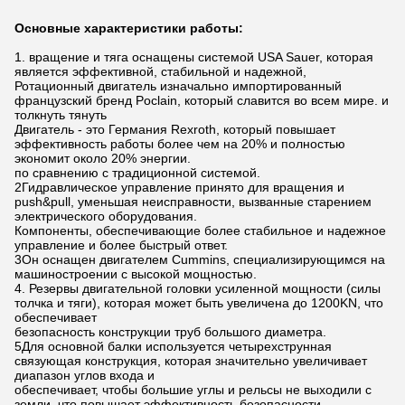
Основные характеристики работы:
1. вращение и тяга оснащены системой USA Sauer, которая
является эффективной, стабильной и надежной,
Ротационный двигатель изначально импортированный
французский бренд Poclain, который славится во всем мире. и
толкнуть тянуть
Двигатель - это Германия Rexroth, который повышает
эффективность работы более чем на 20% и полностью
экономит около 20% энергии.
по сравнению с традиционной системой.
2Гидравлическое управление принято для вращения и
push&pull, уменьшая неисправности, вызванные старением
электрического оборудования.
Компоненты, обеспечивающие более стабильное и надежное
управление и более быстрый ответ.
3Он оснащен двигателем Cummins, специализирующимся на
машиностроении с высокой мощностью.
4. Резервы двигательной головки усиленной мощности (силы
толчка и тяги), которая может быть увеличена до 1200KN, что
обеспечивает
безопасность конструкции труб большого диаметра.
5Для основной балки используется четырехструнная
связующая конструкция, которая значительно увеличивает
диапазон углов входа и
обеспечивает, чтобы большие углы и рельсы не выходили с
земли, что повышает эффективность безопасности.