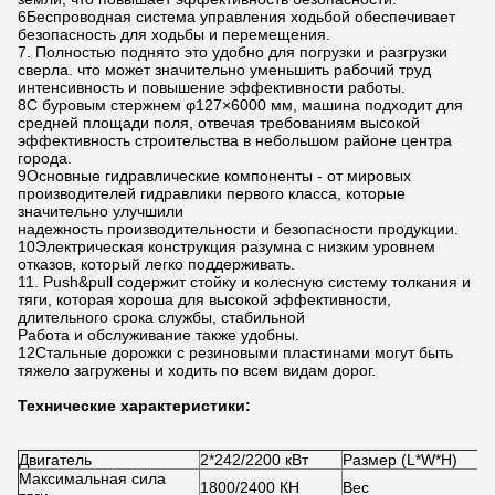
6Беспроводная система управления ходьбой обеспечивает
безопасность для ходьбы и перемещения.
7. Полностью поднято это удобно для погрузки и разгрузки
сверла. что может значительно уменьшить рабочий труд
интенсивность и повышение эффективности работы.
8С буровым стержнем φ127×6000 мм, машина подходит для
средней площади поля, отвечая требованиям высокой
эффективность строительства в небольшом районе центра
города.
9Основные гидравлические компоненты - от мировых
производителей гидравлики первого класса, которые
значительно улучшили
надежность производительности и безопасности продукции.
10Электрическая конструкция разумна с низким уровнем
отказов, который легко поддерживать.
11. Push&pull содержит стойку и колесную систему толкания и
тяги, которая хороша для высокой эффективности,
длительного срока службы, стабильной
Работа и обслуживание также удобны.
12Стальные дорожки с резиновыми пластинами могут быть
тяжело загружены и ходить по всем видам дорог.
Технические характеристики:
Двигатель
2*242/2200 кВт
Размер (L*W*H)
Максимальная сила
1800/2400 КН
Вес