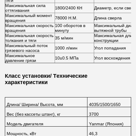
тяги
Максимальная сила
1800/2400 КН
Диаметр, если свер
оттягивания
Максимальный момент
78000 Н.М.
Длина сверла
вращения
Максимальная скорость
100 оборотов в
Максимальный диам
вращения
минуту
вытяжной трубы
Максимальная скорость
Максимальная длин
35 м/мин
толкания и тяги
конструкции
Максимальный поток
1000 л/мин
Угол попадания
грязевого насоса
Максимальное
10
±
0.5 МПа
Угол восхождения
давление грязи
Класс установки/ Технические
характеристики
Длина/ Ширина/ Высота, мм
4035/1500/1650
Вес (без кассеты штанг), кг
3700
Модель двигателя
Yanmar (Япония)
Мощность, кВт
46,3