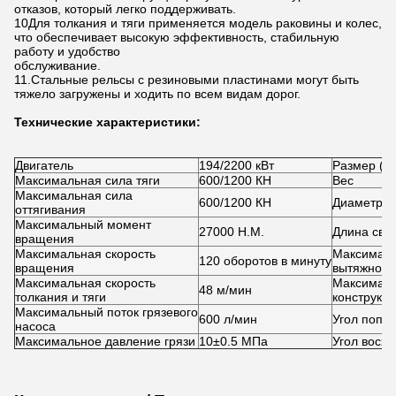
отказов, который легко поддерживать.
10Для толкания и тяги применяется модель раковины и колес,
что обеспечивает высокую эффективность, стабильную
работу и удобство
обслуживание.
11.Стальные рельсы с резиновыми пластинами могут быть
тяжело загружены и ходить по всем видам дорог.
Технические характеристики:
Двигатель
194/2200 кВт
Размер (L
Максимальная сила тяги
600/1200 КН
Вес
Максимальная сила
600/1200 КН
Диаметр, 
оттягивания
Максимальный момент
27000 Н.М.
Длина све
вращения
Максимальная скорость
Максималь
120 оборотов в минуту
вращения
вытяжной 
Максимальная скорость
Максималь
48 м/мин
толкания и тяги
конструкц
Максимальный поток грязевого
600 л/мин
Угол попа
насоса
Максимальное давление грязи
10
±
0.5 МПа
Угол восх