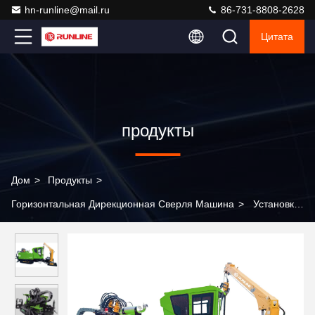
hn-runline@mail.ru
86-731-8808-2628
Цитата
продукты
Дом
>
Продукты
>
Горизонтальная Дирекционная Сверля Машина
>
Установка
ГНБ RUNLINE RLD600A